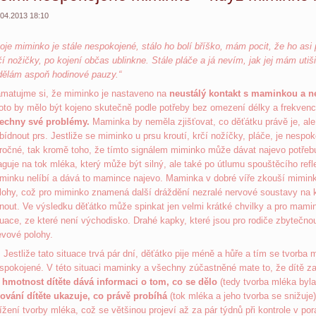
.04.2013 18:10
oje miminko je stále nespokojené, stálo ho bolí bříško, mám pocit, že ho asi p
čí nožičky, po kojení občas ublinkne. Stále pláče a já nevím, jak jej mám utiši
dělám aspoň hodinové pauzy.“
matujme si, že miminko je nastaveno na
neustálý kontakt s maminkou a n
oto by mělo být kojeno skutečně podle potřeby bez omezení délky a frekven
echny své problémy.
Maminka by neměla zjišťovat, co děťátku právě je, ale
bídnout prs. Jestliže se miminko u prsu kroutí, krčí nožíčky, pláče, je nespo
ročné, tak kromě toho, že tímto signálem miminko může dávat najevo potřeb
aguje na tok mléka, který může být silný, ale také po útlumu spouštěcího ref
minku nelíbí a dává to mamince najevo. Maminka v dobré víře zkouší mimink
lohy, což pro miminko znamená další dráždění nezralé nervové soustavy na 
nout. Ve výsledku děťátko může spinkat jen velmi krátké chvilky a pro mamin
tuace, ze které není východisko. Drahé kapky, které jsou pro rodiče zbytečnou
evové polohy.
stliže tato situace trvá pár dní, děťátko pije méně a hůře a tím se tvorba ml
spokojené. V této situaci maminky a všechny zúčastněné mate to, že dítě z
 hmotnost dítěte dává informaci o tom, co se dělo
(tedy tvorba mléka byla 
ování dítěte ukazuje, co právě probíhá
(tok mléka a jeho tvorba se snižuje
ížení tvorby mléka, což se většinou projeví až za pár týdnů při kontrole v p