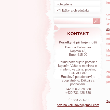
hm
Fotogalerie
Vy
Přihlášky a objednávky
co
ko
sl
as
KONTAKT
kr
mi
Poradkyně při kojení dětí
tí
Pavlína Kallusová
Mi
Nopova 42,
Brno, 615 00
ho
mo
Pokud potřebujete poradit s
kojením Vašeho miminka e-
Ta
mailem, využijte, prosím,
za
FORMULÁŘ.
Emailové poradenství je
dů
zpoplatněno. Děkuji za
po
pochopení.
+420 606 028 380
+420 731 428 330
IČ: 883 22 670
Zp
pavlina.
kallusov
a@gmail.
com