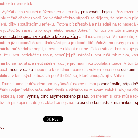
otnostní přírůstek.
řešit celou situaci můžeme jen a jen díky
pozorování kojení
. Pozorováním
 skutečně děťátku vadí. Ve většině těchto případů se děje to, že miminko pij
jení, díky spouštěcímu reflexu. Potom pít přestává a následně na to nasedá
ovy:
„Vidíte, zase mu to moje mléko nedělá dobře.“
Pomocí pro tuto situaci je
ymetrického přisátí v kontaktu kůže na kůži
a stlačování prsu. V momentě, k
outit a již nepomáhá ani stlačování prsu je dobré dítě přeložit na druhý prs
minko může dobře napít, u prsu se uklidní a usne. Celou situaci komplikuje
p
m, že u prsu nedokáže usnout, neboť jej při usínání u prsu ruší tok mléka, kte
minko se tak stává neutišitelné, což je pro maminku zoufalá situace. V tom
upat,
nosit v šátku
, nebo mu k uklidnění pomoci zvukem fénu nebo
šuměním
bilu a v kritických situacích pouští děťátku, které uhoupávají v šátku.
to situace je důvodem pro zvyšování tvorby mléka
pomocí bylin, případ
čátku kojení mléko teče velmi dobře a děťátko se mlékem zalyká. Aby se dít
ležité zajištění
vynikajícího asymetrického přisátí
, při kterém si dítě může t
tížích při kojení i zde je základ co nejvíce
tělesného kontaktu s maminkou
,
s
ět