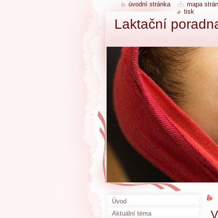
úvodní stránka
mapa strá
tisk
Laktační poradn
Úvod
V
Aktuální téma