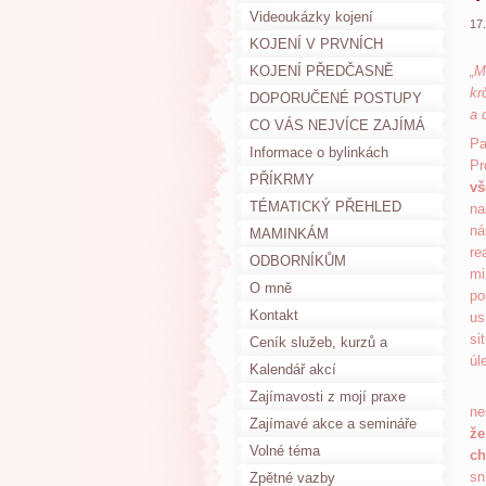
Videoukázky kojení
17
KOJENÍ V PRVNÍCH
DNECH PO PORODU
KOJENÍ PŘEDČASNĚ
„M
kr
NAROZENÝCH DĚTÍ
DOPORUČENÉ POSTUPY
a 
PŘI KOJENÍ
CO VÁS NEJVÍCE ZAJÍMÁ
Pa
Informace o bylinkách
Pr
PŘÍKRMY
vš
TÉMATICKÝ PŘEHLED
na
ná
VŠECH ČLÁNKŮ
MAMINKÁM
re
ODBORNÍKŮM
mi
O mně
po
Kontakt
us
si
Ceník služeb, kurzů a
úl
pomůcek
Kalendář akcí
Je
Zajímavosti z mojí praxe
ne
Zajímavé akce a semináře
že
Volné téma
ch
sn
Zpětné vazby