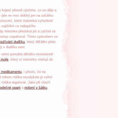
 kojení přesně zjistíme, co se děje a
e (ale ne moc dobře) jen na začátku
 kroucení, které maminka vyhodnotí
 zajištění co nejlepšího
dy miminko přestává pít a začíná se
 a postup zopakovat. Tímto způsobem se
oužívání dudlíku
, který děťátko plete
rý v dudlíku není.
to velmi pomáhá děťátko monotónně
 moře
, který si maminky stahují do
ně medikamentu
, i přesto, že na
ě tokem mléka nezalykalo je velmi
ok mléka regulovat. Jako při všech
polečné spaní
a
nošení v šátku
.