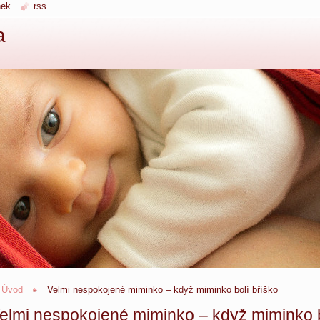
nek
rss
a
Úvod
Velmi nespokojené miminko – když miminko bolí bříško
elmi nespokojené miminko – když miminko b