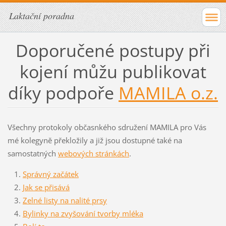
Laktační poradna
Doporučené postupy při
kojení můžu publikovat
díky podpoře
MAMILA o.z.
Všechny protokoly občasnkého sdružení MAMILA pro Vás
mé kolegyně překložily a již jsou dostupné také na
samostatných
webových stránkách
.
Správný
začátek
Jak se přisává
Zelné listy na nalité prsy
Bylinky na zvyšování tvorby mléka