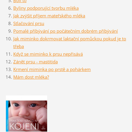
Bolí to
Byliny podporující tvorbu mléka
Jak zvýšit příjem mateřského mléka
Stlačování prsu
Pomalé přibývání po počátečním dobrém přibývání
Jak miminko dokrmovat laktační pomůckou pokud je to
třeba
Když se miminko k prsu nepřisává
Zánět prsu - mastitida
Krmení miminka po prstě
a pohárkem
Mám dost mléka?