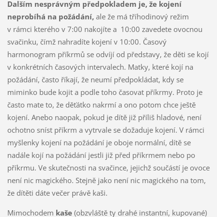
Dalším nesprávným předpokladem je, že kojení
neprobíhá na požádání,
ale že má tříhodinový režim
v rámci kterého v 7:00 nakojíte a 10:00 zavedete ovocnou
svačinku, čímž nahradíte kojení v 10:00. Časový
harmonogram příkrmů se odvíjí od představy, že děti se kojí
v konkrétních časových intervalech. Matky, které kojí na
požádání, často říkají, že neumí předpokládat, kdy se
miminko bude kojit a podle toho časovat příkrmy. Proto je
často mate to, že děťátko nakrmí a ono potom chce ještě
kojení. Anebo naopak, pokud je dítě již příliš hladové, není
ochotno sníst příkrm a vytrvale se dožaduje kojení. V rámci
myšlenky kojení na požádání je oboje normální, dítě se
nadále kojí na požádání jestli již před příkrmem nebo po
příkrmu. Ve skutečnosti na svačince, jejichž součástí je ovoce
není nic magického. Stejně jako není nic magického na tom,
že dítěti dáte večer právě kaši.
Mimochodem
kaše
(obzvláště ty drahé instantní, kupované)