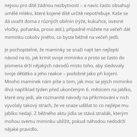
nejsou pro dítě žádnou nezbytností – a navíc často obsahují
umělé mléko, které kojené dítě určitě nepotřebuje. Kaše se
dá uvařit doma z různých obilnin (rýže, kukuřice, ovesné
vločky, pohanka, proso atd.), případně můžete na večeři dát
miminku cokoliv jiného, co byste běžně na večeři jedli.
Je pochopitelné, že maminky se snaží najít ten nejlepší
návod na to, jak krmit svoje miminko a proto se často do
písmena drží nějakých návodů místo toho, aby sledovaly
svoje děťátko a jeho reakce – podobně jako při kojení.
Mnoho maminek nám píše o tom, jak moc se jejich miminko
dívá například týden před ukončeným 6. měsícem na jablko,
které ony jedí, ale rozmanité návody na přikrmování v nich
vyvolaly takový strach, že ve snaze udělat to co nejlépe mu
jablko nedají. Z běžného aktu jídla se stává strašák, kterým
mohou svému miminku ublížit, pokud náhodou nedodrží
nějaké pravidlo.