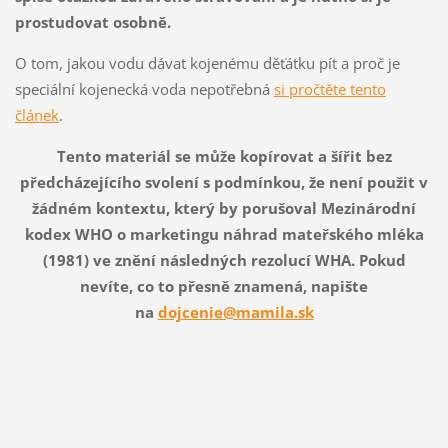
prostudovat osobně.
O tom, jakou vodu dávat kojenému děťátku pít a proč je
speciální kojenecká voda nepotřebná
si pročtěte tento
článek
.
Tento materiál se může kopírovat a šířit bez
předcházejícího svolení s podmínkou, že není použit v
žádném kontextu, který by porušoval Mezinárodní
kodex WHO o marketingu náhrad mateřského mléka
(1981) ve znění následných rezolucí WHA. Pokud
nevíte, co to přesně znamená, napište
na
dojcenie@mamila.sk