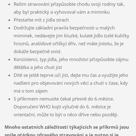
Režim stravování přizpůsobte chodu svojí rodiny tak,
aby byl praktický a vyhovoval vám a miminku
Přestaňte mít z jídla strach
Dodržujte základní pravila bezpečnosti u malých
miminek, nedávejte jim kluzké, kulaté jídlo (celé kuličky
hroznů, arašídové oříšky) dřív, než máte jistotu, že je
dokáže bezpečně sníst.
Konzistenci, typ jídla, jeho množství přizpůsobte zájmu
děťátka a jeho chuti jíst
Dítě se ještě teprve učí jíst, dejte mu čas a využijte jeho
nadšení pro objevování nových věcí a chutí v čase, kdy
má o tom zájem
S příkrmem nemusíte čekat přesně do 6.měsíce.
Doporučení WHO kojit výlučně do 6. měsíce je
orientační, může to být o něco dříve nebo později.
Mnoho ostatních záležitostí týkajících se příkrmů jsou
spíše otázkou zdravého stravování a je nutno si je