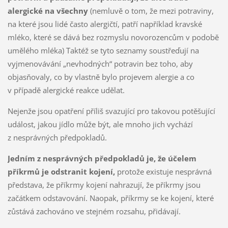
alergické na všechny
(nemluvě o tom, že mezi potraviny,
na které jsou lidé často alergičtí, patří například kravské
mléko, které se dává bez rozmyslu novorozencům v podobě
umělého mléka) Taktéž se tyto seznamy soustřeďují na
vyjmenovávání „nevhodných“ potravin bez toho, aby
objasňovaly, co by vlastně bylo projevem alergie a co
v případě alergické reakce udělat.
Nejenže jsou opatření příliš svazující pro takovou potěšující
událost, jakou jídlo může být, ale mnoho jich vychází
z nesprávných předpokladů.
Jedním z nesprávných předpokladů je, že účelem
příkrmů je odstranit kojení,
protože existuje nesprávná
představa, že příkrmy kojení nahrazují, že příkrmy jsou
začátkem odstavování. Naopak, příkrmy se ke kojení, které
zůstává zachováno ve stejném rozsahu, přidávají.