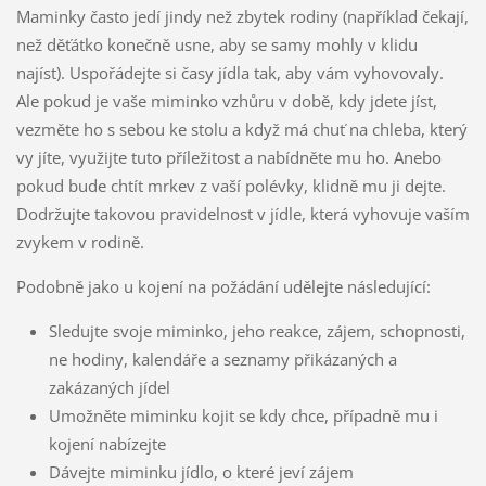
Maminky často jedí jindy než zbytek rodiny (například čekají,
než děťátko konečně usne, aby se samy mohly v klidu
najíst). Uspořádejte si časy jídla tak, aby vám vyhovovaly.
Ale pokud je vaše miminko vzhůru v době, kdy jdete jíst,
vezměte ho s sebou ke stolu a když má chuť na chleba, který
vy jíte, využijte tuto příležitost a nabídněte mu ho. Anebo
pokud bude chtít mrkev z vaší polévky, klidně mu ji dejte.
Dodržujte takovou pravidelnost v jídle, která vyhovuje vaším
zvykem v rodině.
Podobně jako u kojení na požádání udělejte následující:
Sledujte svoje miminko, jeho reakce, zájem, schopnosti,
ne hodiny, kalendáře a seznamy přikázaných a
zakázaných jídel
Umožněte miminku kojit se kdy chce, případně mu i
kojení nabízejte
Dávejte miminku jídlo, o které jeví zájem