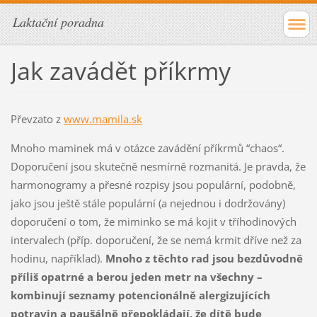
Laktační poradna
Jak zavádět příkrmy
Převzato z
www.mamila.sk
Mnoho maminek má v otázce zavádění příkrmů “chaos“.
Doporučení jsou skutečně nesmírně rozmanitá. Je pravda, že
harmonogramy a přesné rozpisy jsou populární, podobně,
jako jsou ještě stále populární (a nejednou i dodržovány)
doporučení o tom, že miminko se má kojit v tříhodinových
intervalech (příp. doporučení, že se nemá krmit dříve než za
hodinu, například).
Mnoho z těchto rad jsou bezdůvodně
příliš opatrné a berou jeden metr na všechny –
kombinují seznamy potencionálně alergizujících
potravin a paušálně přepokládají, že dítě bude