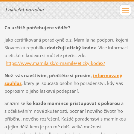
Laktační poradna
Co určitě potřebujete vědět?
Jako certifikovaná poradkyně o.z. Mamila na podporu kojení
Slovenská republika
dodržuji etický kodex
. Více informací
o etickém kodexu si můžete přečíst zde:
https://www.mamila.sk/o-mamile/eticky-kodex/
Než vás navštívím, přečtěte si prosím,
informovaný
souhlas
, který je součástí osobního poradenství, kdy Vás
poprosím o jeho laskavé podepsání.
Snažím se
ke každé mamince přistupovat s pokorou
a
s očekáváním nové zkušenosti, poznání nového životního
příběhu, nového rozřešení. Každé poradenství s maminkou
a jejím děťátkem je pro mě další velká možnost