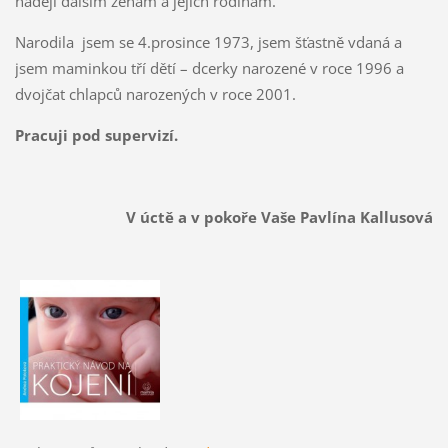
naději dalším ženám a jejich rodinám.
Narodila jsem se 4.prosince 1973, jsem šťastně vdaná a
jsem maminkou tří dětí – dcerky narozené v roce 1996 a
dvojčat chlapců narozených v roce 2001.
Pracuji pod supervizí.
V úctě a v pokoře Vaše Pavlína Kallusová