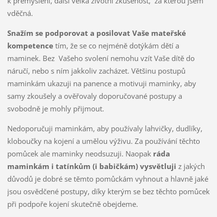
k přemýšlení, další velká životní zkušenost, za kterou jsem
vděčná.
Snažím se podporovat a posilovat Vaše mateřské
kompetence
tím, že se co nejméně dotýkám dětí a
maminek. Bez Vašeho svolení nemohu vzít Vaše dítě do
náručí, nebo s ním jakkoliv zacházet. Většinu postupů
maminkám ukazuji na panence a motivuji maminky, aby
samy zkoušely a ověřovaly doporučované postupy a
svobodně je mohly přijmout.
Nedoporučuji maminkám, aby používaly lahvičky, dudlíky,
kloboučky na kojení a umělou výživu. Za používání těchto
pomůcek ale maminky neodsuzuji. Naopak
ráda
maminkám i tatínkům (i babičkám)
vysvětluji
z jakých
důvodů je dobré se těmto pomůckám vyhnout a hlavně jaké
jsou osvědčené postupy, díky kterým se bez těchto pomůcek
při podpoře kojení skutečně obejdeme.