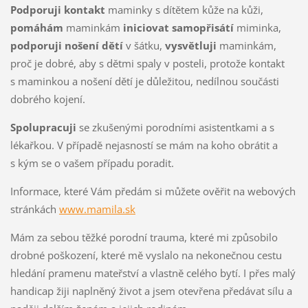
Podporuji kontakt
maminky s dítětem kůže na kůži,
pomáhám
maminkám
iniciovat samopřisátí
miminka,
podporuji nošení dětí
v šátku,
vysvětluji
maminkám,
proč je dobré, aby s dětmi spaly v posteli, protože kontakt
s maminkou a nošení dětí je důležitou, nedílnou součásti
dobrého kojení.
Spolupracuji
se zkušenými porodními asistentkami a s
lékařkou. V případě nejasností se mám na koho obrátit a
s kým se o vašem případu poradit.
Informace, které Vám předám si můžete ověřit na webových
stránkách
www.mamila.sk
Mám za sebou těžké porodní trauma, které mi způsobilo
drobné poškození, které mě vyslalo na nekonečnou cestu
hledání pramenu mateřství a vlastně celého bytí. I přes malý
handicap žiji naplněný život a jsem otevřena předávat sílu a