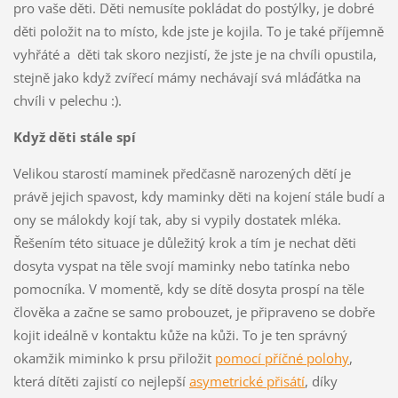
pro vaše děti. Děti nemusíte pokládat do postýlky, je dobré
děti položit na to místo, kde jste je kojila. To je také příjemně
vyhřáté a děti tak skoro nezjistí, že jste je na chvíli opustila,
stejně jako když zvířecí mámy nechávají svá mláďátka na
chvíli v pelechu :).
Když děti stále spí
Velikou starostí maminek předčasně narozených dětí je
právě jejich spavost, kdy maminky děti na kojení stále budí a
ony se málokdy kojí tak, aby si vypily dostatek mléka.
Řešením této situace je důležitý krok a tím je nechat děti
dosyta vyspat na těle svojí maminky nebo tatínka nebo
pomocníka. V momentě, kdy se dítě dosyta prospí na těle
člověka a začne se samo probouzet, je připraveno se dobře
kojit ideálně v kontaktu kůže na kůži. To je ten správný
okamžik miminko k prsu přiložit
pomocí příčné polohy
,
která dítěti zajistí co nejlepší
asymetrické přisátí
, díky