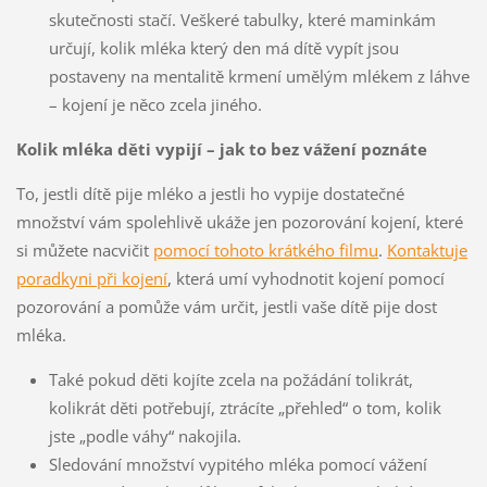
skutečnosti stačí. Veškeré tabulky, které maminkám
určují, kolik mléka který den má dítě vypít jsou
postaveny na mentalitě krmení umělým mlékem z láhve
– kojení je něco zcela jiného.
Kolik mléka děti vypijí – jak to bez vážení poznáte
To, jestli dítě pije mléko a jestli ho vypije dostatečné
množství vám spolehlivě ukáže jen pozorování kojení, které
si můžete nacvičit
pomocí tohoto krátkého filmu
.
Kontaktuje
poradkyni při kojení
, která umí vyhodnotit kojení pomocí
pozorování a pomůže vám určit, jestli vaše dítě pije dost
mléka.
Také pokud děti kojíte zcela na požádání tolikrát,
kolikrát děti potřebují, ztrácíte „přehled“ o tom, kolik
jste „podle váhy“ nakojila.
Sledování množství vypitého mléka pomocí vážení