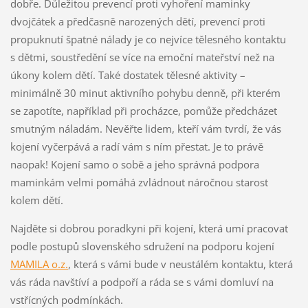
dobře. Důležitou prevencí proti vyhoření maminky
dvojčátek a předčasně narozených dětí, prevencí proti
propuknutí špatné nálady je co nejvíce tělesného kontaktu
s dětmi, soustředění se více na emoční mateřství než na
úkony kolem dětí. Také dostatek tělesné aktivity –
minimálně 30 minut aktivního pohybu denně, při kterém
se zapotíte, například při procházce, pomůže předcházet
smutným náladám. Nevěřte lidem, kteří vám tvrdí, že vás
kojení vyčerpává a radí vám s ním přestat. Je to právě
naopak! Kojení samo o sobě a jeho správná podpora
maminkám velmi pomáhá zvládnout náročnou starost
kolem dětí.
Najděte si dobrou poradkyni při kojení, která umí pracovat
podle postupů slovenského sdružení na podporu kojení
MAMILA o.z.
, která s vámi bude v neustálém kontaktu, která
vás ráda navštíví a podpoří a ráda se s vámi domluví na
vstřícných podmínkách.