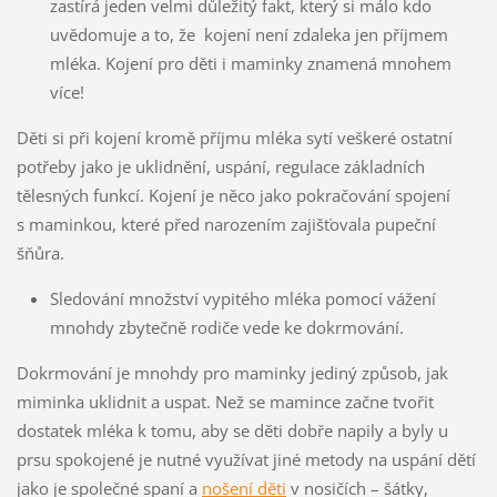
zastírá jeden velmi důležitý fakt, který si málo kdo
uvědomuje a to, že kojení není zdaleka jen příjmem
mléka. Kojení pro děti i maminky znamená mnohem
více!
Děti si při kojení kromě příjmu mléka sytí veškeré ostatní
potřeby jako je uklidnění, uspání, regulace základních
tělesných funkcí. Kojení je něco jako pokračování spojení
s maminkou, které před narozením zajišťovala pupeční
šňůra.
Sledování množství vypitého mléka pomocí vážení
mnohdy zbytečně rodiče vede ke dokrmování.
Dokrmování je mnohdy pro maminky jediný způsob, jak
miminka uklidnit a uspat. Než se mamince začne tvořit
dostatek mléka k tomu, aby se děti dobře napily a byly u
prsu spokojené je nutné využívat jiné metody na uspání dětí
jako je společné spaní a
nošení děti
v nosičích – šátky,