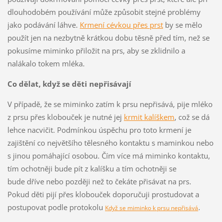
dlouhodobém používání může způsobit stejné problémy
jako podávání láhve.
Krmení cévkou přes prst
by se mělo
použít jen na nezbytně krátkou dobu těsně před tím, než se
pokusíme miminko přiložit na prs, aby se zklidnilo a
nalákalo tokem mléka.
Co dělat, když se děti nepřisávají
V případě, že se miminko zatím k prsu nepřisává, pije mléko
z prsu přes klobouček je nutné jej
krmit kalíškem
, což se dá
lehce nacvičit. Podmínkou úspěchu pro toto krmení je
zajištění co největšího tělesného kontaktu s maminkou nebo
s jinou pomáhající osobou. Čím více má miminko kontaktu,
tím ochotněji bude pít z kalíšku a tím ochotněji se
bude dříve nebo později než to čekáte přisávat na prs.
Pokud děti pijí přes klobouček doporučuji prostudovat a
postupovat podle protokolu
.
Když se miminko k prsu nepřisává