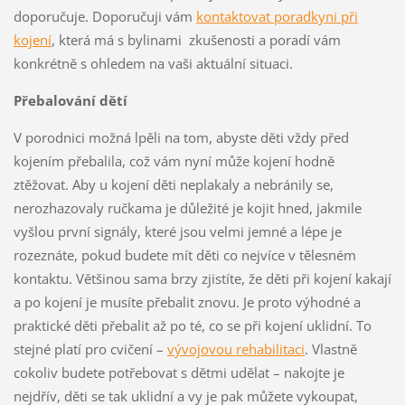
doporučuje. Doporučuji vám
kontaktovat poradkyni při
kojení
, která má s bylinami zkušenosti a poradí vám
konkrétně s ohledem na vaši aktuální situaci.
Přebalování dětí
V porodnici možná lpěli na tom, abyste děti vždy před
kojením přebalila, což vám nyní může kojení hodně
ztěžovat. Aby u kojení děti neplakaly a nebránily se,
nerozhazovaly ručkama je důležité je kojit hned, jakmile
vyšlou první signály, které jsou velmi jemné a lépe je
rozeznáte, pokud budete mít děti co nejvíce v tělesném
kontaktu. Většinou sama brzy zjistíte, že děti při kojení kakají
a po kojení je musíte přebalit znovu. Je proto výhodné a
praktické děti přebalit až po té, co se při kojení uklidní. To
stejné platí pro cvičení –
vývojovou rehabilitaci
. Vlastně
cokoliv budete potřebovat s dětmi udělat – nakojte je
nejdřív, děti se tak uklidní a vy je pak můžete vykoupat,