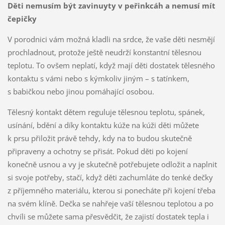
Děti nemusím být zavinuyty v peřinkcáh a nemusí mít
čepičky
V porodnici vám možná kladli na srdce, že vaše děti nesmějí
prochladnout, protože ještě neudrží konstantní tělesnou
teplotu. To ovšem neplatí, když mají děti dostatek tělesného
kontaktu s vámi nebo s kýmkoliv jiným – s tatínkem,
s babičkou nebo jinou pomáhající osobou.
Tělesný kontakt dětem reguluje tělesnou teplotu, spánek,
usínání, bdění a díky kontaktu kúže na kúži děti můžete
k prsu přiložit právě tehdy, kdy na to budou skutečně
připraveny a ochotny se přisát. Pokud děti po kojení
konečně usnou a vy je skutečně potřebujete odložit a naplnit
si svoje potřeby, stačí, když děti zachumláte do tenké dečky
z příjemného materiálu, kterou si ponecháte při kojení třeba
na svém klíně. Dečka se nahřeje vaší tělesnou teplotou a po
chvíli se můžete sama přesvědčit, že zajistí dostatek tepla i