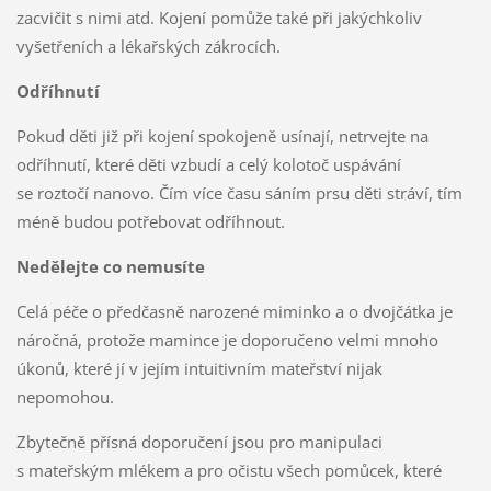
zacvičit s nimi atd. Kojení pomůže také při jakýchkoliv
vyšetřeních a lékařských zákrocích.
Odříhnutí
Pokud děti již při kojení spokojeně usínají, netrvejte na
odříhnutí, které děti vzbudí a celý kolotoč uspávání
se roztočí nanovo. Čím více času sáním prsu děti stráví, tím
méně budou potřebovat odříhnout.
Nedělejte co nemusíte
Celá péče o předčasně narozené miminko a o dvojčátka je
náročná, protože mamince je doporučeno velmi mnoho
úkonů, které jí v jejím intuitivním mateřství nijak
nepomohou.
Zbytečně přísná doporučení jsou pro manipulaci
s mateřským mlékem a pro očistu všech pomůcek, které