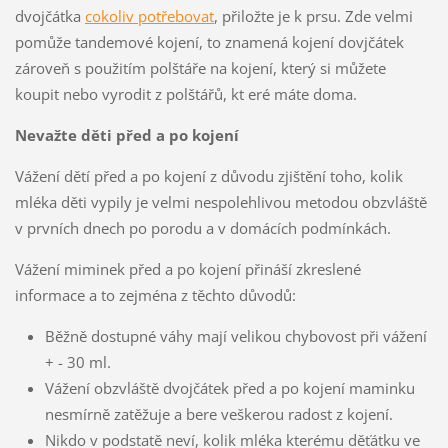
dvojčátka
cokoliv potřebovat
, přiložte je k prsu. Zde velmi
pomůže tandemové kojení, to znamená kojení dovjčátek
zároveň s použitím polštáře na kojení, který si můžete
koupit nebo vyrodit z polštářů, kt eré máte doma.
Nevažte děti před a po kojení
Vážení dětí před a po kojení z důvodu zjištění toho, kolik
mléka děti vypily je velmi nespolehlivou metodou obzvláště
v prvních dnech po porodu a v domácích podmínkách.
Vážení miminek před a po kojení přináší zkreslené
informace a to zejména z těchto důvodů:
Běžně dostupné váhy mají velikou chybovost při vážení
+ - 30 ml.
Vážení obzvláště dvojčátek před a po kojení maminku
nesmírně zatěžuje a bere veškerou radost z kojení.
Nikdo v podstatě neví, kolik mléka kterému děťátku ve