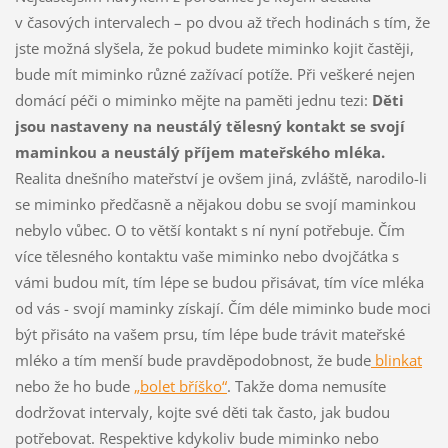
v časových intervalech – po dvou až třech hodinách s tím, že
jste možná slyšela, že pokud budete miminko kojit častěji,
bude mít miminko různé zažívací potíže. Při veškeré nejen
domácí péči o miminko mějte na paměti jednu tezi:
Děti
jsou nastaveny na neustálý tělesný kontakt se svojí
maminkou a neustálý příjem mateřského mléka.
Realita dnešního mateřství je ovšem jiná, zvláště, narodilo-li
se miminko předčasně a nějakou dobu se svojí maminkou
nebylo vůbec. O to větší kontakt s ní nyní potřebuje. Čím
více tělesného kontaktu vaše miminko nebo dvojčátka s
vámi budou mít, tím lépe se budou přisávat, tím více mléka
od vás - svojí maminky získají. Čím déle miminko bude moci
být přisáto na vašem prsu, tím lépe bude trávit mateřské
mléko a tím menší bude pravděpodobnost, že bude
blinkat
nebo že ho bude
„bolet bříško“
. Takže doma nemusíte
dodržovat intervaly, kojte své děti tak často, jak budou
potřebovat. Respektive kdykoliv bude miminko nebo