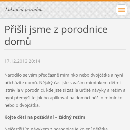
Laktační poradna
Přišli jsme z porodnice
domů
17.12.2013 20:14
Narodilo se vám předčasně miminko nebo dvojčátka a nyní
přicházíte domů. Nějaký čas jste s vašim miminkem-dětmi
strávila v porodnici, kde jste si zažila určité návyky a režim a
nyní přemýšlíte jak ho aplikovat na domácí péči o miminko
nebo o dvojčátka.
Kojte děti na požádání – žádný režim
Nejčastějším návykem z porodnice je kojení děťátka