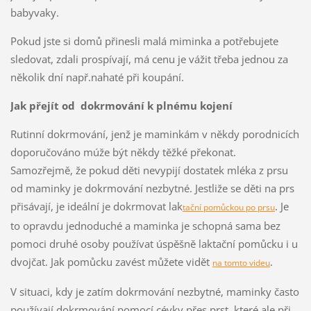
babyvaky.
Pokud jste si domů přinesli malá miminka a potřebujete
sledovat, zdali prospívají, má cenu je vážit třeba jednou za
několik dní např.nahaté při koupání.
Jak přejít od dokrmování k plnému kojení
Rutinní dokrmování, jenž je maminkám v někdy porodnicích
doporučováno múže být někdy těžké překonat.
Samozřejmě, že pokud děti nevypijí dostatek mléka z prsu
od maminky je dokrmování nezbytné. Jestliže se děti na prs
přisávají, je ideální je dokrmovat lak
. Je
tační pomůckou po prsu
to opravdu jednoduché a maminka je schopná sama bez
pomoci druhé osoby používat úspěšně laktační pomůcku i u
dvojčat. Jak pomůcku zavést můžete vidět
.
na tomto videu
V situaci, kdy je zatím dokrmování nezbytné, maminky často
používají dokrmování pomocí cévky přes prst, které ale při