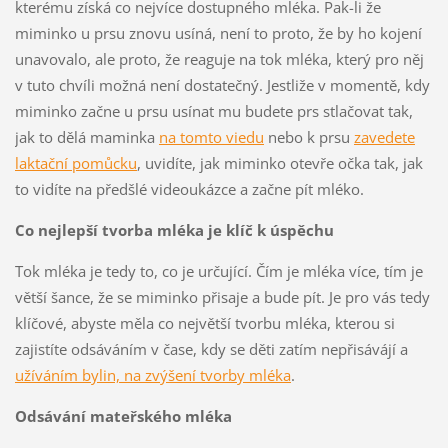
kterému získá co nejvíce dostupného mléka. Pak-li že
miminko u prsu znovu usíná, není to proto, že by ho kojení
unavovalo, ale proto, že reaguje na tok mléka, který pro něj
v tuto chvíli možná není dostatečný. Jestliže v momentě, kdy
miminko začne u prsu usínat mu budete prs stlačovat tak,
jak to dělá maminka
na tomto viedu
nebo k prsu
zavedete
laktační pomůcku
, uvidíte, jak miminko otevře očka tak, jak
to vidíte na předšlé videoukázce a začne pít mléko.
Co nejlepší tvorba mléka je klíč k úspěchu
Tok mléka je tedy to, co je určující. Čím je mléka více, tím je
větší šance, že se miminko přisaje a bude pít. Je pro vás tedy
klíčové, abyste měla co největší tvorbu mléka, kterou si
zajistíte odsáváním v čase, kdy se děti zatím nepřisávájí a
užíváním bylin, na zvýšení tvorby mléka
.
Odsávání mateřského mléka