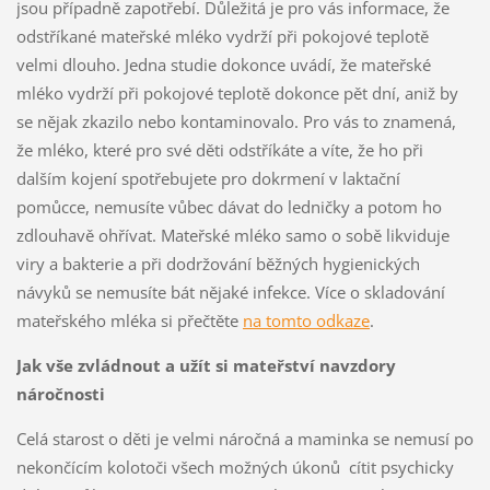
jsou případně zapotřebí. Důležitá je pro vás informace, že
odstříkané mateřské mléko vydrží při pokojové teplotě
velmi dlouho. Jedna studie dokonce uvádí, že mateřské
mléko vydrží při pokojové teplotě dokonce pět dní, aniž by
se nějak zkazilo nebo kontaminovalo. Pro vás to znamená,
že mléko, které pro své děti odstříkáte a víte, že ho při
dalším kojení spotřebujete pro dokrmení v laktační
pomůcce, nemusíte vůbec dávat do ledničky a potom ho
zdlouhavě ohřívat. Mateřské mléko samo o sobě likviduje
viry a bakterie a při dodržování běžných hygienických
návyků se nemusíte bát nějaké infekce. Více o skladování
mateřského mléka si přečtěte
na tomto odkaze
.
Jak vše zvládnout a užít si mateřství navzdory
náročnosti
Celá starost o děti je velmi náročná a maminka se nemusí po
nekončícím kolotoči všech možných úkonů cítit psychicky