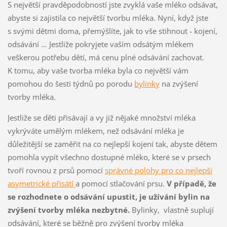
S největší pravděpodobností jste zvyklá vaše mléko odsávat,
abyste si zajistila co největší tvorbu mléka. Nyní, když jste
s svými dětmi doma, přemýšlíte, jak to vše stihnout - kojení,
odsávání … Jestliže pokryjete vaším odsátým mlékem
veškerou potřebu dětí, má cenu plné odsávání zachovat.
K tomu, aby vaše tvorba mléka byla co největší vám
pomohou do šesti týdnů po porodu
bylinky
na zvýšení
tvorby mléka.
Jestliže se děti přisávají a vy již nějaké množství mléka
vykrýváte umělým mlékem, než odsávání mléka je
důležitější se zaměřit na co nejlepší kojení tak, abyste dětem
pomohla vypít všechno dostupné mléko, které se v prsech
tvoří rovnou z prsů pomocí
správné polohy pro co nejlepší
asymetrické přisátí
a pomocí stlačování prsu.
V případě, že
se rozhodnete o odsávání upustit, je užívání bylin na
zvýšení tvorby mléka nezbytné.
Bylinky, vlastně suplují
odsávání, které se běžně pro zvýšení tvorby mléka